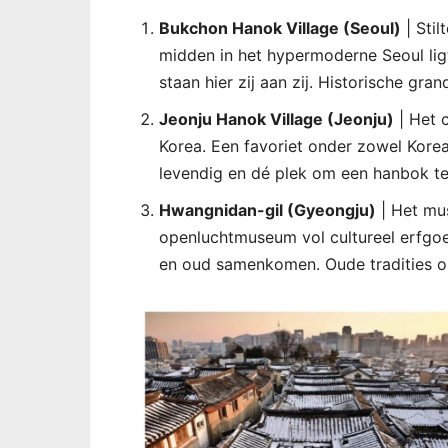
Bukchon Hanok Village (Seoul)
| Stil
midden in het hypermoderne Seoul ligt
staan hier zij aan zij. Historische gr
Jeonju Hanok Village (Jeonju)
| Het c
Korea. Een favoriet onder zowel Korean
levendig en dé plek om een hanbok te
Hwangnidan-gil (Gyeongju)
| Het mu
openluchtmuseum vol cultureel erfgoe
en oud samenkomen. Oude tradities on