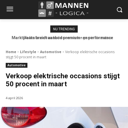
NU TRENDING
Marktplaats breidt aanbod premium- en performance
De fantasie van buiten en verlangen in de natuur
occasions uit
Home
Lifestyle
Automotive
Verkoop elektrische occasions
stijgt 50 procent in maart
Automotive
Verkoop elektrische occasions stijgt
50 procent in maart
4 april 2026