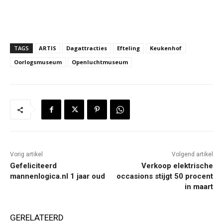
TAGS
ARTIS
Dagattracties
Efteling
Keukenhof
Oorlogsmuseum
Openluchtmuseum
Vorig artikel
Volgend artikel
Gefeliciteerd
Verkoop elektrische
mannenlogica.nl 1 jaar oud
occasions stijgt 50 procent
in maart
GERELATEERD