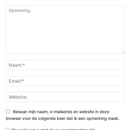
Opmerking:
Na
Ema
Web
Bewaar mijn naam, e-mailadres en website in deze
browser voor de volgende keer dat ik een opmerking maak.
Stuur mij een e-mail als er vervolgreacties zijn.