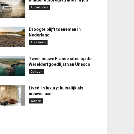
Minder autoregistraties in juli
Automotive
Droogte blijft toenemen in
Nederland
Algemeen
Twee nieuwe Franse sites op de
Werelderfgoedlijst van Unesco
Cultuur
Lived-in luxury: huiselijk als
nieuwe luxe
Wonen