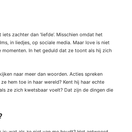
 iets zachter dan ‘liefde’. Misschien omdat het
ms, in liedjes, op sociale media. Maar love is niet
ine momenten. In het geduld dat ze toont als hij zich
ij kijken naar meer dan woorden. Acties spreken
ze hem toe in haar wereld? Kent hij haar echte
als ze zich kwetsbaar voelt? Dat zijn de dingen die
?
 is: wat als ze niet van me houdt? Het antwoord