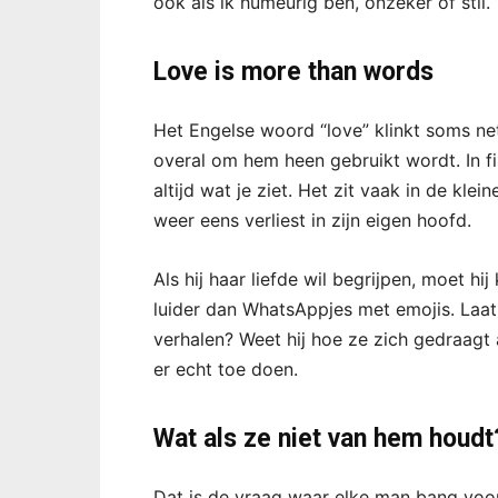
ook als ik humeurig ben, onzeker of stil.
Love is more than words
Het Engelse woord “love” klinkt soms net
overal om hem heen gebruikt wordt. In fil
altijd wat je ziet. Het zit vaak in de kle
weer eens verliest in zijn eigen hoofd.
Als hij haar liefde wil begrijpen, moet h
luider dan WhatsAppjes met emojis. Laat 
verhalen? Weet hij hoe ze zich gedraagt 
er echt toe doen.
Wat als ze niet van hem houdt
Dat is de vraag waar elke man bang voor