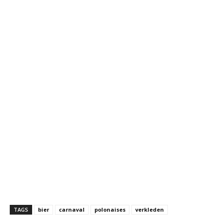
TAGS
bier
carnaval
polonaises
verkleden