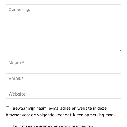
Opmerking:
Na
Ema
Web
Bewaar mijn naam, e-mailadres en website in deze
browser voor de volgende keer dat ik een opmerking maak.
Stuur mij een e-mail als er vervolgreacties zijn.