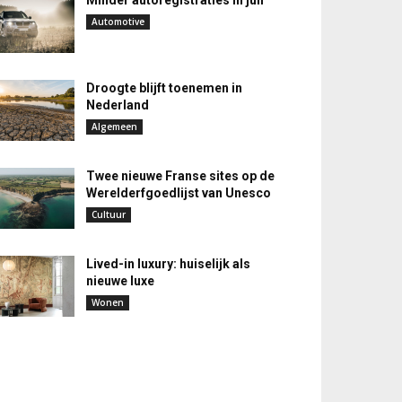
Minder autoregistraties in juli
Automotive
Droogte blijft toenemen in
Nederland
Algemeen
Twee nieuwe Franse sites op de
Werelderfgoedlijst van Unesco
Cultuur
Lived-in luxury: huiselijk als
nieuwe luxe
Wonen