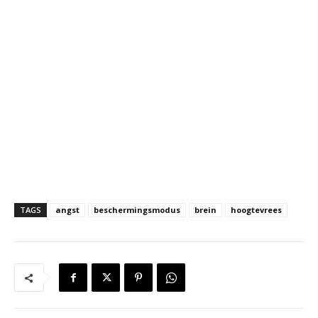
TAGS
angst
beschermingsmodus
brein
hoogtevrees