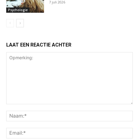
7 juli 2026
Psychologie
LAAT EEN REACTIE ACHTER
Opmerking:
Na
Ema