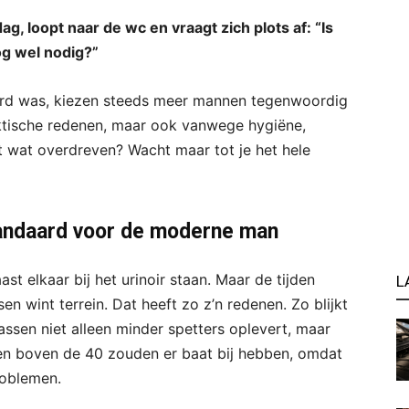
, loopt naar de wc en vraagt zich plots af: “Is
og wel nodig?”
ard was, kiezen steeds meer mannen tegenwoordig
aktische redenen, maar ook vanwege hygiëne,
nkt wat overdreven? Wacht maar tot je het hele
tandaard voor de moderne man
st elkaar bij het urinoir staan. Maar de tijden
L
en wint terrein. Dat heeft zo z’n redenen. Zo blijkt
ssen niet alleen minder spetters oplevert, maar
nen boven de 40 zouden er baat bij hebben, omdat
roblemen.