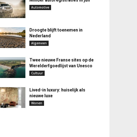
Minder autoregistraties in juli
Automotive
Droogte blijft toenemen in
Nederland
Algemeen
Twee nieuwe Franse sites op de
Werelderfgoedlijst van Unesco
Cultuur
Lived-in luxury: huiselijk als
nieuwe luxe
Wonen