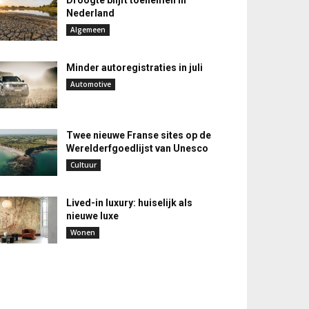
Droogte blijft toenemen in
Nederland
Algemeen
Minder autoregistraties in juli
Automotive
Twee nieuwe Franse sites op de
Werelderfgoedlijst van Unesco
Cultuur
Lived-in luxury: huiselijk als
nieuwe luxe
Wonen