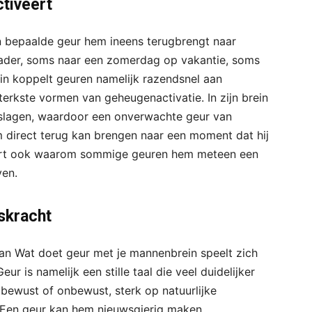
ctiveert
 bepaalde geur hem ineens terugbrengt naar
vader, soms naar een zomerdag op vakantie, soms
in koppelt geuren namelijk razendsnel aan
erkste vormen van geheugenactivatie. In zijn brein
slagen, waardoor een onverwachte geur van
m direct terug kan brengen naar een moment dat hij
klaart ook waarom sommige geuren hem meteen een
ven.
gskracht
n Wat doet geur met je mannenbrein speelt zich
ur is namelijk een stille taal die veel duidelijker
bewust of onbewust, sterk op natuurlijke
 Een geur kan hem nieuwsgierig maken,