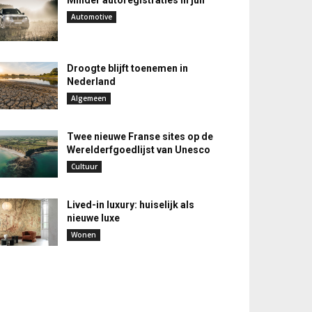
Minder autoregistraties in juli
Automotive
Droogte blijft toenemen in
Nederland
Algemeen
Twee nieuwe Franse sites op de
Werelderfgoedlijst van Unesco
Cultuur
Lived-in luxury: huiselijk als
nieuwe luxe
Wonen