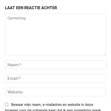
LAAT EEN REACTIE ACHTER
Opmerking:
Na
Ema
Web
Bewaar mijn naam, e-mailadres en website in deze
browser voor de volgende keer dat ik een opmerking maak.