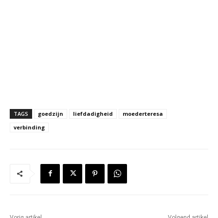
TAGS
goedzijn
liefdadigheid
moederteresa
verbinding
Vorig artikel
Volgend artikel