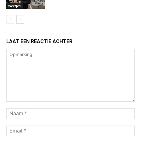
Weetjes
LAAT EEN REACTIE ACHTER
Opmerking:
Na
Ema