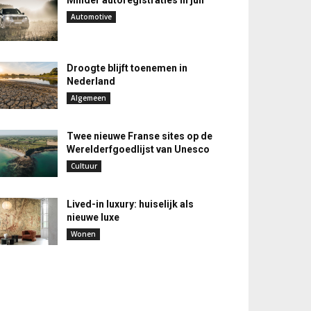
Minder autoregistraties in juli
Automotive
Droogte blijft toenemen in
Nederland
Algemeen
Twee nieuwe Franse sites op de
Werelderfgoedlijst van Unesco
Cultuur
Lived-in luxury: huiselijk als
nieuwe luxe
Wonen