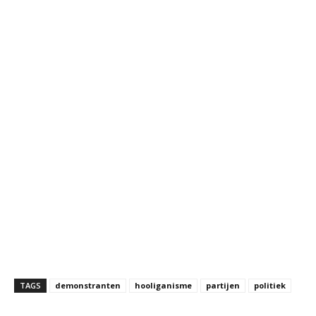
TAGS
demonstranten
hooliganisme
partijen
politiek