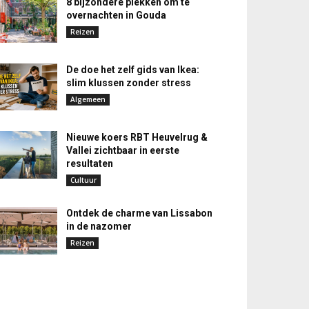
8 bijzondere plekken om te
overnachten in Gouda
Reizen
De doe het zelf gids van Ikea:
slim klussen zonder stress
Algemeen
Nieuwe koers RBT Heuvelrug &
Vallei zichtbaar in eerste
resultaten
Cultuur
Ontdek de charme van Lissabon
in de nazomer
Reizen