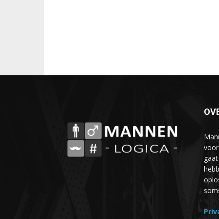
OV
Mann
voor
gaat
hebb
oplo
soms 
Priv