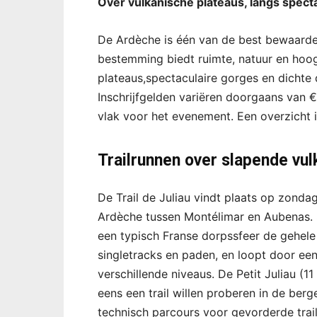
Over vulkanische plateaus, langs spec
De Ardèche is één van de best bewaarde
bestemming biedt ruimte, natuur en hoo
plateaus,spectaculaire gorges en dicht
Inschrijfgelden variëren doorgaans van €1
vlak voor het evenement. Een overzicht i
Trailrunnen over slapende vu
De Trail de Juliau vindt plaats op zondag
Ardèche tussen Montélimar en Aubenas. St
een typisch Franse dorpssfeer de gehele 
singletracks en paden, en loopt door een
verschillende niveaus. De Petit Juliau (
eens een trail willen proberen in de ber
technisch parcours voor gevorderde trail