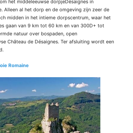
ndom het middeleeuwse dorpjeDésaignes in
. Alleen al het dorp en de omgeving zijn zeer de
zich midden in het intieme dorpscentrum, waar het
utes gaan van 9 km tot 60 km en van 300D+ tot
ermde natuur over bospaden, open
se Château de Désaignes. Ter afsluiting wordt een
d.
Voie Romaine