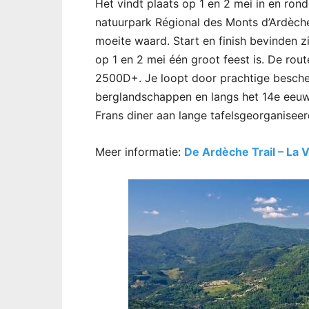
Het vindt plaats op 1 en 2 mei in en ro
natuurpark Régional des Monts d’Ardèche
moeite waard. Start en finish bevinden 
op 1 en 2 mei één groot feest is. De ro
2500D+. Je loopt door prachtige besch
berglandschappen en langs het 14e eeuw
Frans diner aan lange tafelsgeorganiseer
Meer informatie:
De Ardèche Trail – La 