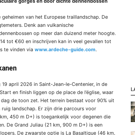
taculaire gorges en door dichte dennenbossen
 geheimen van het Europese traillandschap. De
gtemeters. Denk aan vulkanische
e dennenbossen op meer dan duizend meter hoogte.
4 tot €60 en inschrijven kan in veel gevallen tot
s te vinden via
www.ardeche-guide.com
.
lkanen
 19 april 2026 in Saint-Jean-le-Centenier, in de
L
art en finish liggen op de place de l’église, waar
dag de toon zet. Het terrein bestaat voor 90% uit
 ruig landschap. Er zijn drie parcours voor
11 km, 450 m D+) is toegankelijk voor degenen die
gen. De Grand Juliau (21 km, 900 m D+) is een
lopers. De zwaarste optie is La Basaltique (46 km,