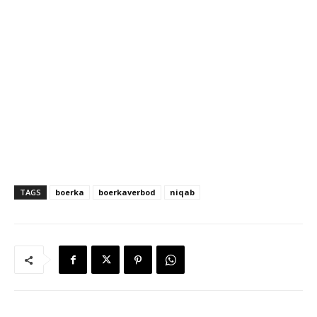
TAGS
boerka
boerkaverbod
niqab