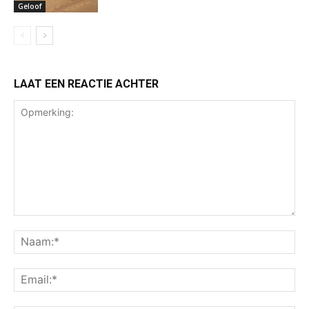
Geloof
LAAT EEN REACTIE ACHTER
Opmerking:
Na
Ema