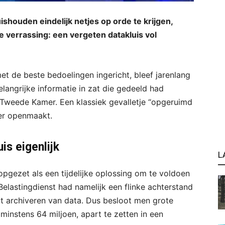
uishouden eindelijk netjes op orde te krijgen,
e verrassing: een vergeten datakluis vol
t de beste bedoelingen ingericht, bleef jarenlang
belangrijke informatie in zat die gedeeld had
weede Kamer. Een klassiek gevalletje “opgeruimd
eer openmaakt.
is eigenlijk
L
gezet als een tijdelijke oplossing om te voldoen
elastingdienst had namelijk een flinke achterstand
t archiveren van data. Dus besloot men grote
instens 64 miljoen, apart te zetten in een