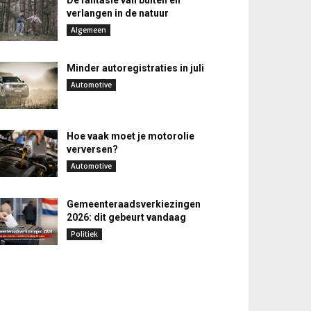
De fantasie van buiten en
verlangen in de natuur
Algemeen
Minder autoregistraties in juli
Automotive
Hoe vaak moet je motorolie
verversen?
Automotive
Gemeenteraadsverkiezingen
2026: dit gebeurt vandaag
Politiek