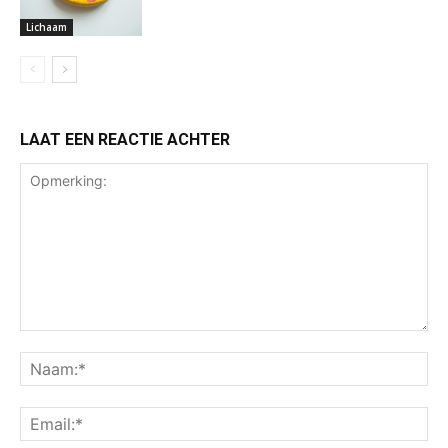
Lichaam
LAAT EEN REACTIE ACHTER
Opmerking:
Na
Ema