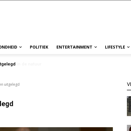
ONDHEID
POLITIEK
ENTERTAINMENT
LIFESTYLE
tgelegd
V
n uitgelegd
legd