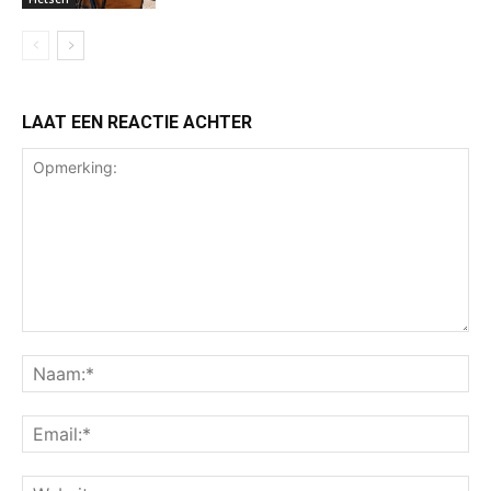
LAAT EEN REACTIE ACHTER
Opmerking:
Na
Ema
Web