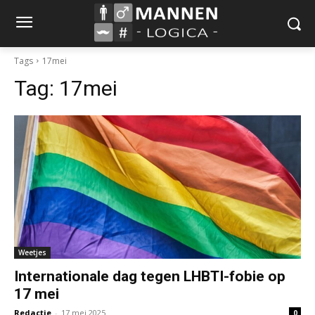
Tags
17mei
Tag:
17mei
Weetjes
Internationale dag tegen LHBTI-fobie op
17 mei
Redactie
-
17 mei 2025
0