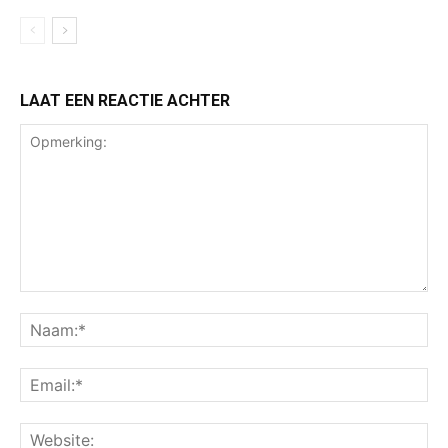
LAAT EEN REACTIE ACHTER
Opmerking:
Na
Ema
Web