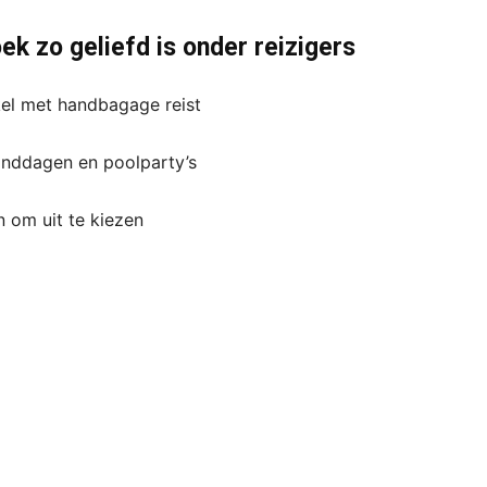
k zo geliefd is onder reizigers
kel met handbagage reist
anddagen en poolparty’s
n om uit te kiezen