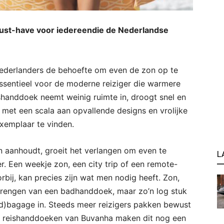
ust-have voor iedereendie de Nederlandse
Nederlanders de behoefte om even de zon op te
ssentieel voor de moderne reiziger die warmere
shanddoek neemt weinig ruimte in, droogt snel en
En met een scala aan opvallende designs en vrolijke
exemplaar te vinden.
 aanhoudt, groeit het verlangen om even te
L
. Een weekje zon, een city trip of een remote-
rbij, kan precies zijn wat men nodig heeft. Zon,
engen van een badhanddoek, maar zo’n log stuk
and)bagage in. Steeds meer reizigers pakken bewust
De reishanddoeken van Buvanha maken dit nog een