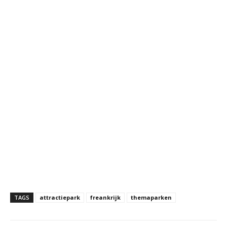
TAGS
attractiepark
freankrijk
themaparken