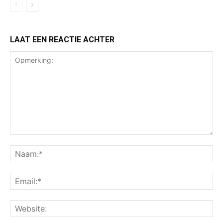
LAAT EEN REACTIE ACHTER
Opmerking:
Na
Ema
Web