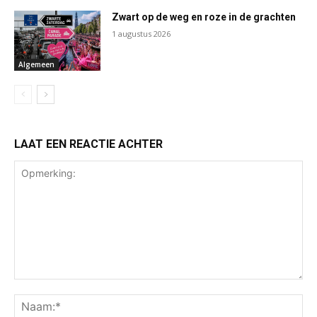
Zwart op de weg en roze in de grachten
1 augustus 2026
Algemeen
LAAT EEN REACTIE ACHTER
Opmerking:
Na