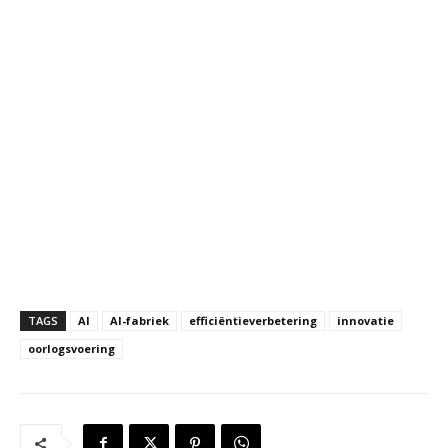
TAGS
AI
AI-fabriek
efficiëntieverbetering
innovatie
oorlogsvoering