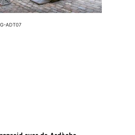
 ARG-ADT07