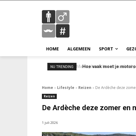
HOME
ALGEMEEN
SPORT
GEZ
Hoe vaak moet je motorol
NU TRENDING
Home
Lifestyle
Reizen
De Ardèche deze zomer
Reizen
De Ardèche deze zomer en n
1 juli 2026