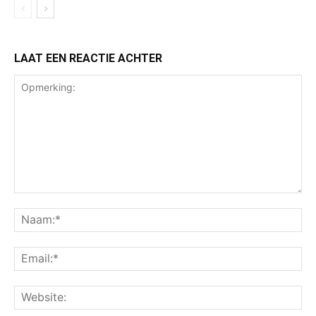
LAAT EEN REACTIE ACHTER
Opmerking:
Na
Ema
Web