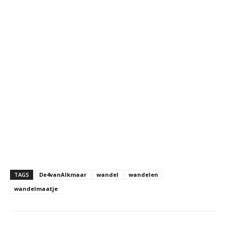
TAGS
De4vanAlkmaar
wandel
wandelen
wandelmaatje