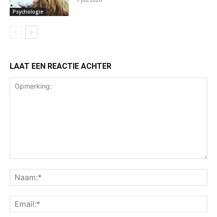
Psychologie
LAAT EEN REACTIE ACHTER
Opmerking:
Na
Ema