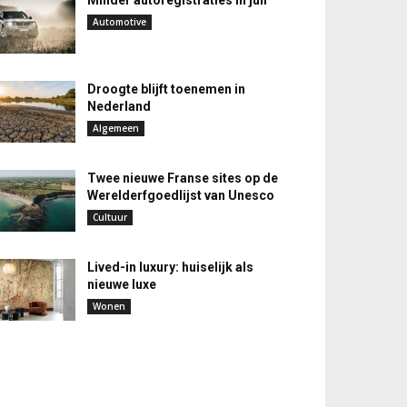
Minder autoregistraties in juli
Automotive
Droogte blijft toenemen in
Nederland
Algemeen
Twee nieuwe Franse sites op de
Werelderfgoedlijst van Unesco
Cultuur
Lived-in luxury: huiselijk als
nieuwe luxe
Wonen