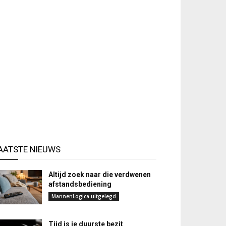
AATSTE NIEUWS
Altijd zoek naar die verdwenen
afstandsbediening
MannenLogica uitgelegd
Tijd is je duurste bezit