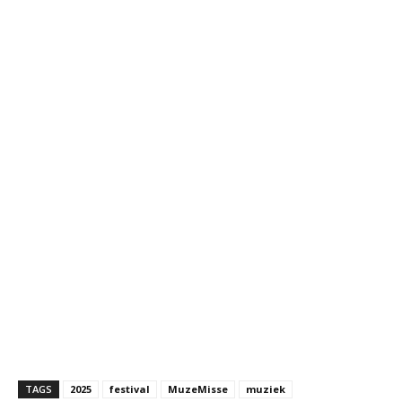
TAGS
2025
festival
MuzeMisse
muziek