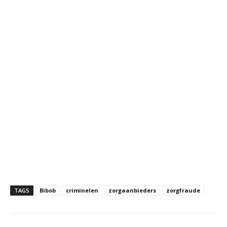
TAGS
Bibob
criminelen
zorgaanbieders
zorgfraude