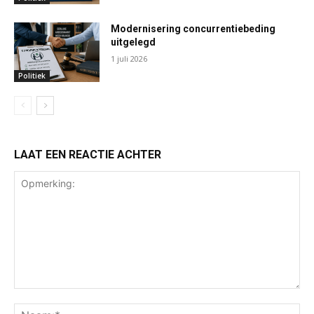
Modernisering concurrentiebeding
uitgelegd
1 juli 2026
Politiek
LAAT EEN REACTIE ACHTER
Opmerking:
Na