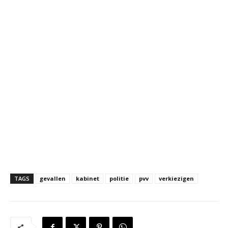
TAGS
gevallen
kabinet
politie
pvv
verkiezigen