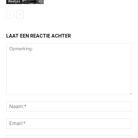
Weetjes
LAAT EEN REACTIE ACHTER
Opmerking:
Na
Ema