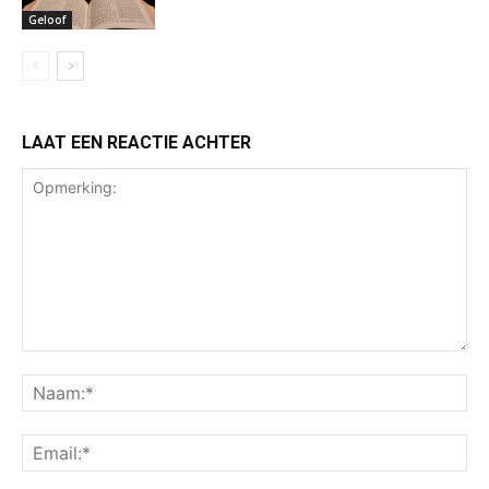
Geloof
LAAT EEN REACTIE ACHTER
Opmerking:
Na
Ema