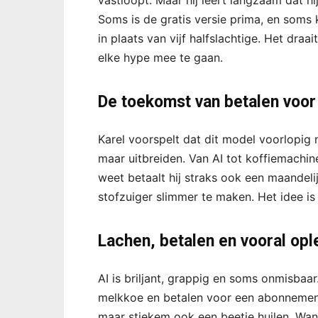
vastloopt. Maar hij leert langzaam dat h
Soms is de gratis versie prima, en som
in plaats van vijf halfslachtige. Het dra
elke hype mee te gaan.
De toekomst van betalen voo
Karel voorspelt dat dit model voorlopig no
maar uitbreiden. Van AI tot koffiemachine
weet betaalt hij straks ook een maandelij
stofzuiger slimmer te maken. Het idee i
Lachen, betalen en vooral opl
AI is briljant, grappig en soms onmisbaar.
melkkoe en betalen voor een abonnement 
maar stiekem ook een beetje huilen. Want