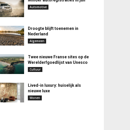
Minder autoregistraties in juli
Automotive
Droogte blijft toenemen in
Nederland
Algemeen
Twee nieuwe Franse sites op de
Werelderfgoedlijst van Unesco
Cultuur
Lived-in luxury: huiselijk als
nieuwe luxe
Wonen