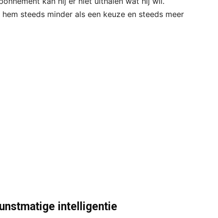
nnement kan hij er niet uithalen wat hij wil.
 hem steeds minder als een keuze en steeds meer
unstmatige intelligentie