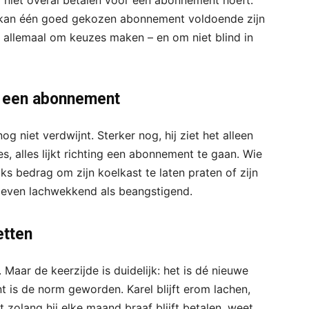
ij niet overal betalen voor een abonnement hoeft.
s kan één goed gekozen abonnement voldoende zijn
ait allemaal om keuzes maken – en om niet blind in
r een abonnement
g niet verdwijnt. Sterker nog, hij ziet het alleen
s, alles lijkt richting een abonnement te gaan. Wie
ks bedrag om zijn koelkast te laten praten of zijn
s even lachwekkend als beangstigend.
etten
 Maar de keerzijde is duidelijk: het is dé nieuwe
is de norm geworden. Karel blijft erom lachen,
 zolang hij elke maand braaf blijft betalen, weet