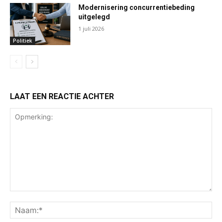
Modernisering concurrentiebeding
uitgelegd
1 juli 2026
Politiek
LAAT EEN REACTIE ACHTER
Opmerking:
Na