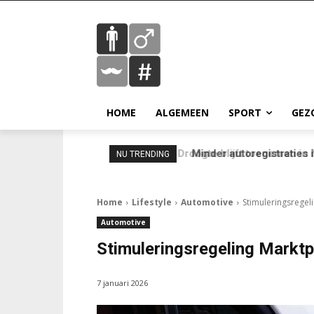
HOME
ALGEMEEN
SPORT
GEZ
Minder autoregistraties in
NU TRENDING
Home
Lifestyle
Automotive
Stimuleringsregel
Automotive
Stimuleringsregeling Marktpl
7 januari 2026