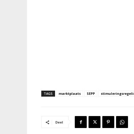
TAGS
marktplaats
SEPP
stimuleringsregel
Deel