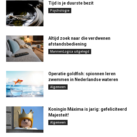
Tijd is je duurste bezit
Psychologie
Altijd zoek naar die verdwenen
afstandsbediening
MannenLogica uitgelegd
Operatie goldfish: spionnen leren
zwemmen in Nederlandse wateren
Algemeen
Koningin Máxima is jarig: gefeliciteerd
Majesteit!
Algemeen