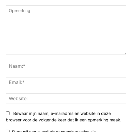
Opmerking:
Na
Ema
Web
Bewaar mijn naam, e-mailadres en website in deze
browser voor de volgende keer dat ik een opmerking maak.
Stuur mij een e-mail als er vervolgreacties zijn.