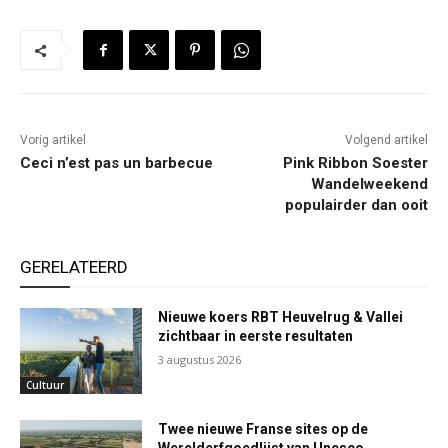
Vorig artikel
Volgend artikel
Ceci n’est pas un barbecue
Pink Ribbon Soester
Wandelweekend
populairder dan ooit
GERELATEERD
Nieuwe koers RBT Heuvelrug & Vallei
zichtbaar in eerste resultaten
3 augustus 2026
Cultuur
Twee nieuwe Franse sites op de
Werelderfgoedlijst van Unesco