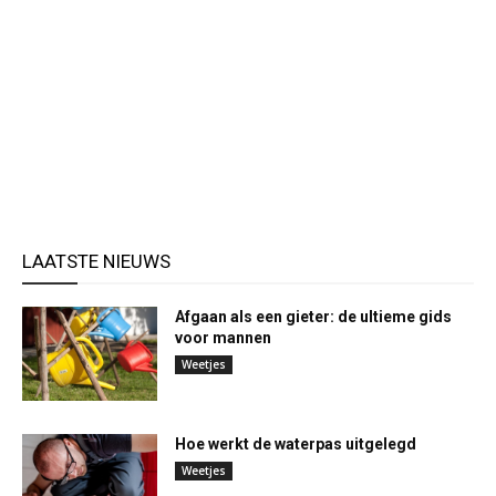
LAATSTE NIEUWS
Afgaan als een gieter: de ultieme gids
voor mannen
Weetjes
Hoe werkt de waterpas uitgelegd
Weetjes