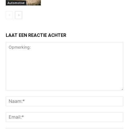
Automotive
LAAT EEN REACTIE ACHTER
Opmerking:
Na
Ema